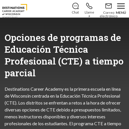
Reserva tu plaza
para el
curso escolar 2026-2027!
Descubre cómo puedes matricularte hoy mismo
.
Chat
Llame
Correo
MENÚ
a
electrónico
Opciones de programas de
Educación Técnica
Profesional (CTE) a tiempo
parcial
Destinations Career Academy es la primera escuela en línea
de Wisconsin centrada en la Educación Técnica Profesional
(CTE). Los distritos se enfrentan a retos a la hora de ofrecer
diversas opciones de CTE debido a presupuestos limitados,
menos instructores disponibles y diversos intereses
profesionales de los estudiantes. El programa CTE a tiempo