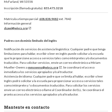
McFarland, WI 53558
Inscripción (llamada gratuita):
855.475.3218
Matrícula a tiempo parcial:
608.838.9482
ext. 7842
Información general
dcawi@wivcs.org
Padres con dominio limitado del inglés
Notificación de servicios de asistencia lingüística: Cualquier padre que tenga
limitaciones para hablar, escribir o leer en inglés puede solicitar a la escuela
que le proporcione acceso a servicios tales como intérpretes y/o documentos
traducidos. Para solicitar servicios, envíe un correo electrónico a Miriam
Mueller-Owens a
mmowens@wivcs.org
. Se coordinará el acceso
inmediato a los servicios apropiados y/o al traductor.
Asistencia de idioma: Cualquier padre que se limita al hablar, escribir o leer
Inglés podrá solicitar a la escuela para proporcionar acceso a servicios tales
como intérprete y / o documentos traducidos. Para solicitar los servicios
envíe un correo electrónico o llame al Coordinador de ELL. Se coordinará el
pronto acceso a los servicios apropiados y/o al traductor.
Mantente en contacto