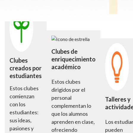
Clubes de
enriquecimiento
Clubes
académico
creados por
estudiantes
Estos clubes
Estos clubes
dirigidos por el
comienzan
personal
Talleres y
con los
complementan lo
actividad
estudiantes:
que los alumnos
sus ideas,
aprenden en clase,
Los estudia
pasiones y
ofreciendo
pueden