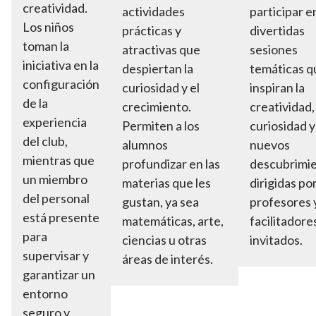
creatividad.
actividades
participar e
Los niños
prácticas y
divertidas
toman la
atractivas que
sesiones
iniciativa en la
despiertan la
temáticas q
configuración
curiosidad y el
inspiran la
de la
crecimiento.
creatividad, 
experiencia
Permiten a los
curiosidad y
del club,
alumnos
nuevos
mientras que
profundizar en las
descubrimie
un miembro
materias que les
dirigidas po
del personal
gustan, ya sea
profesores 
está presente
matemáticas, arte,
facilitadore
para
ciencias u otras
invitados.
supervisar y
áreas de interés.
garantizar un
entorno
seguro y