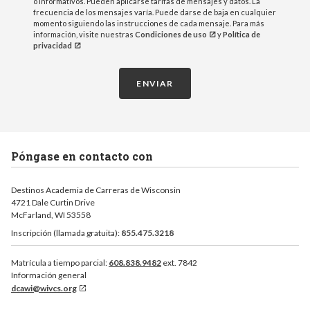
o informativos. Pueden aplicarse tarifas de mensajes y datos. La
frecuencia de los mensajes varía. Puede darse de baja en cualquier
momento siguiendo las instrucciones de cada mensaje. Para más
información, visite nuestras
Condiciones de uso
y
Política de
privacidad
ENVIAR
Póngase en contacto con
Destinos Academia de Carreras de Wisconsin
4721 Dale Curtin Drive
McFarland, WI 53558
Inscripción (llamada gratuita):
855.475.3218
Matrícula a tiempo parcial:
608.838.9482
ext. 7842
Información general
dcawi@wivcs.org