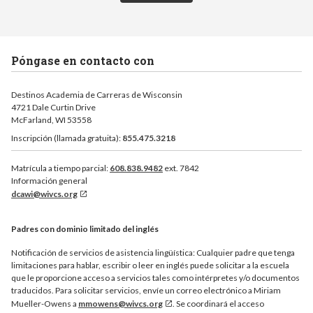
Póngase en contacto con
Destinos Academia de Carreras de Wisconsin
4721 Dale Curtin Drive
McFarland, WI 53558
Inscripción (llamada gratuita):
855.475.3218
Matrícula a tiempo parcial:
608.838.9482
ext. 7842
Información general
dcawi@wivcs.org
Padres con dominio limitado del inglés
Notificación de servicios de asistencia lingüística: Cualquier padre que tenga
limitaciones para hablar, escribir o leer en inglés puede solicitar a la escuela
que le proporcione acceso a servicios tales como intérpretes y/o documentos
traducidos. Para solicitar servicios, envíe un correo electrónico a Miriam
Mueller-Owens a
mmowens@wivcs.org
. Se coordinará el acceso